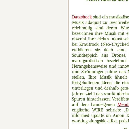
Datashock
sind ein musikalis
Musik adäquat zu beschreibe
reichhaltig sind deren Wur
bezeichnen ihre Musik mit e
obwohl ihre elektro-akustis
bei Krautrock, (Neo-)Psyche
etablieren sie doch eine 
Soundteppich aus Drones,
avantgardistisch bezeichn
Herangehensweise und innov
und Strömungen, ohne das M
stellen. Ihre Musik ähnel
festgehaltenen Ideen, die ei
unterliegen und deshalb gera
Jahren zieht das saarländische
Spuren hinterlassen. Veröffent
auf dem bandeigenen
Meudi
englische WIRE schrieb: „Da
informed update on Amon Düül
working alongside effect pedal