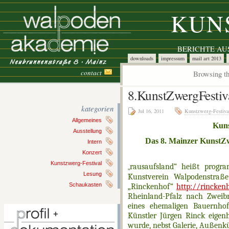
KUN
BERICHTE A
downloads
impressum
mail art 2013
contact
Browsing th
8.KunstZwergFestiv
kategorien
Jul 16, 2011
Kunstzwerg-Festiva
Allgemeines
Kun
Ausstellung
Das 8. Mainzer KunstZw
Intern
Konzert
Kunstzwerg-Festival
rausaufsland“ heißt progr
„
Lesung
Kunstverein Walpodenstraß
Schaukasten
„Rinckenhof“
http://rincken
Rheinland-Pfalz nach Zweib
eines ehemaligen Bauernho
Künstler Jürgen Rinck eige
wurde, nebst Galerie, Außenk