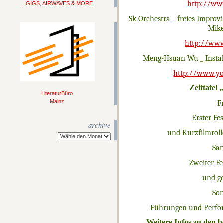
http://ww
...GIGS, AIRWAVES & MORE
Sk Orchestra _ freies Improv
Mike
http://www
Meng-Hsuan Wu _ Insta
http://www.y
Zeittafel
LiteraturBüro
Mainz
F
Erster Fe
archive
und Kurzfilmrol
Sam
Zweiter F
und g
Son
Führungen
und Perfo
Weitere Infos zu den b