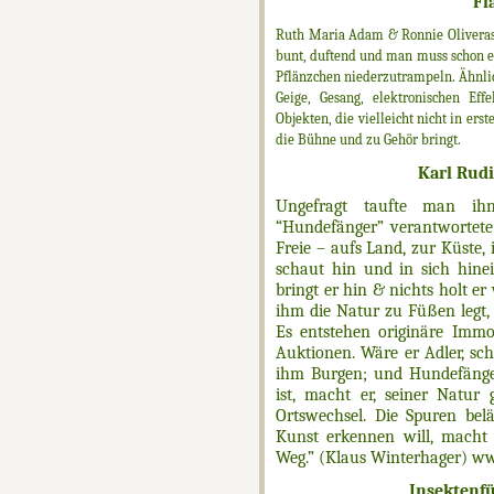
Fl
Ruth Maria Adam & Ronnie Oliveras 
bunt, duftend und man muss schon ei
Pflänzchen niederzutrampeln. Ähnlich
Geige, Gesang, elektronischen Ef
Objekten, die vielleicht nicht in ers
die Bühne und zu Gehör bringt.
Karl Rud
Ungefragt taufte man i
“Hundefänger” verantwortete 
Freie – aufs Land, zur Küste,
schaut hin und in sich hinei
bringt er hin & nichts holt er 
ihm die Natur zu Füßen legt, 
Es entstehen originäre Immob
Auktionen. Wäre er Adler, sch
ihm Burgen; und Hundefänge
ist, macht er, seiner Natur
Ortswechsel. Die Spuren bel
Kunst erkennen will, macht
Weg.” (Klaus Winterhager) w
Insektenf