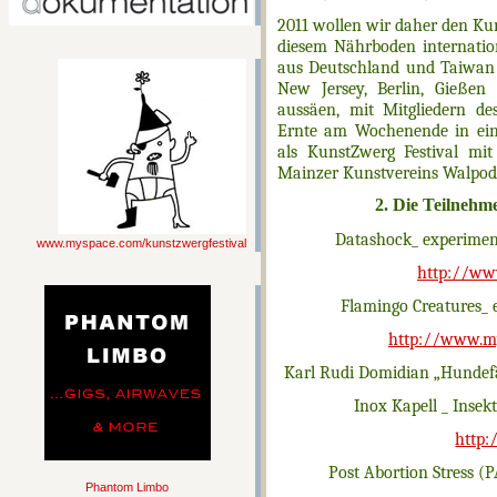
2011 wollen wir daher den K
diesem Nährboden internatio
aus Deutschland und Taiwan 
New Jersey, Berlin, Gießen
aussäen, mit Mitgliedern de
Ernte am Wochenende in ein
als KunstZwerg Festival mi
Mainzer Kunstvereins Walpode
2. Die Teilneh
Datashock_
experiment
www.myspace.com/kunstzwergfestival
http://ww
Flamingo Creatures_ 
http://www.my
Karl Rudi Domidian „Hundefä
Inox Kapell _ Inse
http:
Post Abortion Stress (
Phantom Limbo