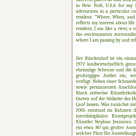
in New York, U.S.A for my 
adventures in a particular c
resident. “Where, When, and
reflects my interest about lif
resident, I am like a river, a
the environments surroundi
where I am passing by and ref
Der Rinckenhof ist ein einsa
1972 landwirtschaftlich genu
ehemalige Scheune und die da
großzügiges Atelier ein, we
verfügt. Neben einer Schmiede
sowie permanenten Anschluss
Rinck zeitweise Künstlerko
Garten auf der Südseite des Ho
Lauf lassen. Was zunächst mi
2005 entstand im Rahmen de
interdsiziplinäre Kunstpr
Künstler Stephan Jeanneau. I
ein etwa 80 qm großer Ausst
welcher Platz für Ausstellung