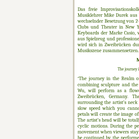
Das freie Improvisationsk
Musiklehrer Mike Durek aus N
wechselnder Besetzung von 2-1
Clubs und Theater in New Y
Keyboards der Marke Casio, 
aus Spielzeug und profession
wird sich in Zweibrücken du
Musikszene zusammensetzen.
The j
ourney 
The j
ourney in the Realm o
“
combining sculpture and the 
Wu, will perform as a flow
Zweibrücken, Germany. The
surrounding the artist’s nec
slow speed which you canno
petals will create the image o
The artist’s head will be tota
cyclic motions. During the pe
movement when viewers stay 
be continued by the performer