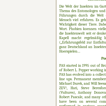
Die Welt der Insekten im Gar
Thema des Entomologen und Ku
Führungen durch die Welt d
Mensch viel erfahren. Es ge
Wichtigkeit dieser Tiere. D
Wort. Phobien koennen vielle
die Insektenwelt seit er denke
Kapell macht regelmäßig I
(„Erfahrungsfeld zur Entfalt
ganz Deutschland an Insekten 
Hoerspielen…
Po
PAS started in 1995 out of Bro
of Robert L. Pepper working 
PAS has evolved into a collec
line ups. Permanent members
Michael Durek, and Will Seesar
ZEV!, Hati, Steve Beresfo
(Vultures), Anthony Donovan
Robert Pascale, and many oth
have been on several comp
performed in various count