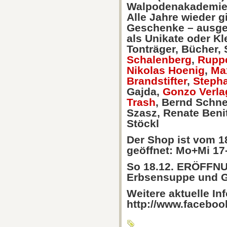
Walpodenakademie,
Alle Jahre wieder gi
Geschenke – ausgew
als Unikate oder Kl
Tonträger, Bücher
Schalenberg
,
Ruppe
Nikolas Hoenig
,
Ma
Brandstifter
,
Steph
Gajda,
Gonzo Verla
Trash
, Bernd Schne
Szasz, Renate Beni
Stöckl
Der Shop ist vom 1
geöffnet: Mo+Mi 17-
So 18.12. ERÖFFN
Erbsensuppe und G
Weitere aktuelle In
http://www.facebo