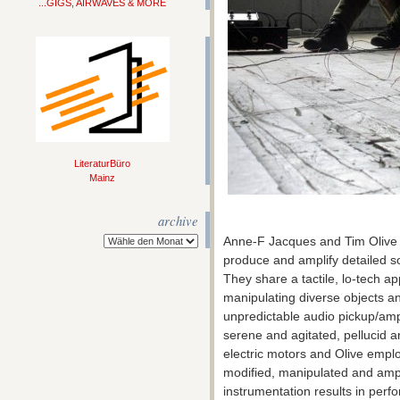
...GIGS, AIRWAVES & MORE
LiteraturBüro
Mainz
archive
Anne-F Jacques and Tim Olive 
produce and amplify detailed so
They share a tactile, lo-tech 
manipulating diverse objects a
unpredictable audio pickup/ampl
serene and agitated, pellucid a
electric motors and Olive empl
modified, manipulated and ampl
instrumentation results in perf