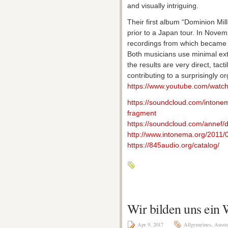
and visually intriguing.
Their first album “Dominion Mil
prior to a Japan tour. In Nove
recordings from which became t
Both musicians use minimal ext
the results are very direct, tac
contributing to a surprisingly o
https://www.youtube.com/
watc
https://soundcloud.com/
intone
fragment
https://soundcloud.com/
annef/
d
http://www.intonema.org/
2011/0
https://845audio.org/
catalog/
Wir bilden uns ein 
Apr 9, 2017
Allgemeines
,
Ausst