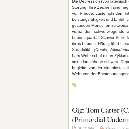
Die Depression (von lateinisch
Störung. Ihre Zeichen sind ne
von Freude, Lustempfinden, Int
Leistungsfähigkeit und Einfüh
gesunden Menschen zeitweise a
vorhanden, schwerwiegender a
Lebensqualität. Schwer Betroffe
ihres Lebens. Häufig führt dies
Suizidalität.
(Quelle, Wikipdedia
Lars Wehr schuf einen Zyklus an
seine langjährige schwere Depres
begleitet von der Videoinstalla
Wehr von der Entstehungsgeschi
Gig: Tom Carter (C
(Primordial Under
Okt 22, 2016
Allgemeines
,
Konz