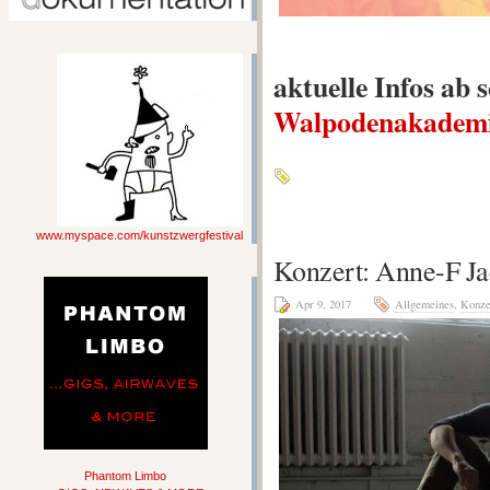
aktuelle Infos ab 
Walpodenakademi
www.myspace.com/kunstzwergfestival
Konzert: Anne-F Ja
Apr 9, 2017
Allgemeines
,
Konze
Phantom Limbo