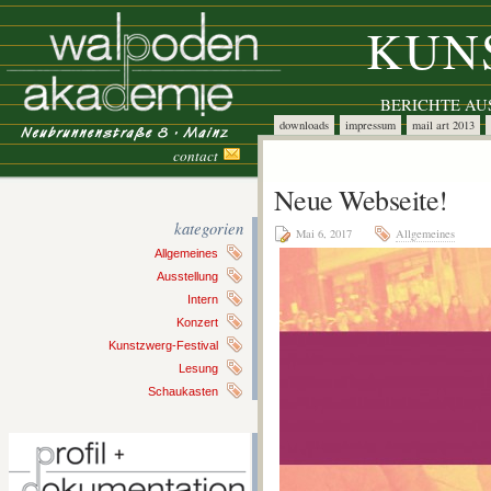
KUN
BERICHTE A
downloads
impressum
mail art 2013
contact
Neue Webseite!
kategorien
Mai 6, 2017
Allgemeines
Allgemeines
Ausstellung
Intern
Konzert
Kunstzwerg-Festival
Lesung
Schaukasten