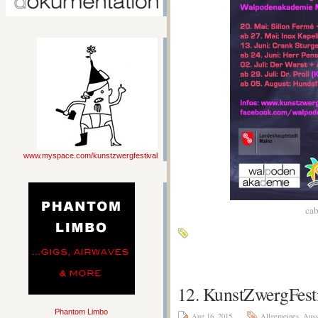
www.myspace.com/kunstzwergfestival
cab
12. KunstZwergFest
Phantom Limbo
Aug 16, 2015
Allgemeines
,
Auss