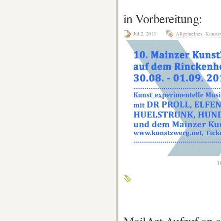
in Vorbereitung:
Jul 2, 2013
Allgemeines
,
Kunstz
1
MailArt Aufruf an a