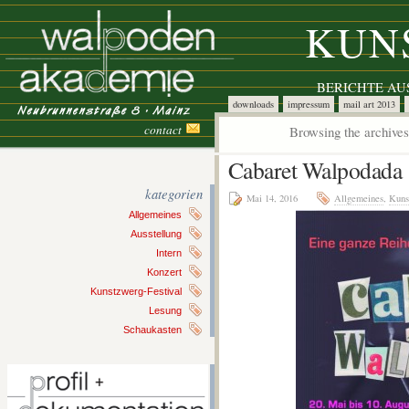
KUN
BERICHTE A
downloads
impressum
mail art 2013
contact
Browsing the archives
Cabaret Walpodada
kategorien
Mai 14, 2016
Allgemeines
,
Kuns
Allgemeines
Ausstellung
Intern
Konzert
Kunstzwerg-Festival
Lesung
Schaukasten