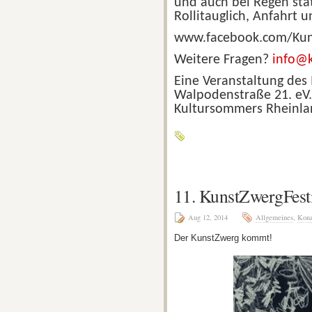
und auch bei Regen sta
Rollitauglich, Anfahrt 
www.facebook.com/Kuns
Weitere Fragen?
info@k
Eine Veranstaltung des
Walpodenstraße 21. eV.
Kultursommers Rheinla
11. KunstZwergFest
Aug 12, 2014
Allgemeines
,
Konz
Der KunstZwerg kommt!