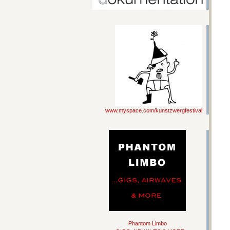
www.myspace.com/kunstzwergfestival
Phantom Limbo