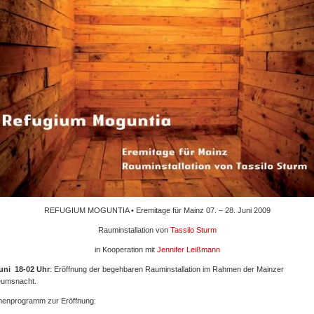
REFUGIUM MOGUNTIA • Eremitage für Mainz 07. – 28. Juni 2009
Rauminstallation von
Tassilo Sturm
in Kooperation mit
Jennifer Leißmann
Juni 18-02 Uhr
: Eröffnung der begehbaren Rauminstallation im Rahmen der Mainzer
umsnacht.
enprogramm zur Eröffnung: