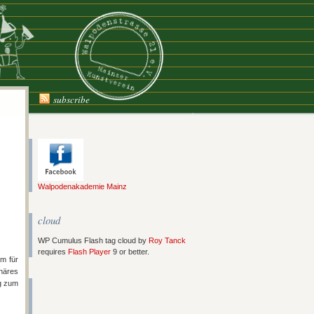
subscribe
Walpodenakademie Mainz
cloud
WP Cumulus Flash tag cloud by
Roy Tanck
requires
Flash Player
9 or better.
um für
inäres
ng zum