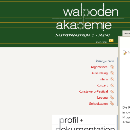
down
contact
M
kategorien
Allgemeines
Ausstellung
Intern
Konzert
Kunstzwerg-Festival
Lesung
Schaukasten
Die F
innov
Progr
Anfas