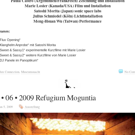
Paula Castro (Argentinien/Frankreich) Zeichnung und Installation
Marie Losier (Kanada/USA) Film und Installation
Satoshi Morita (Japan) sonic space labs
Julius Schmiedel (Köln) Lichtinstallation
Meng-Hsuan Wu (Taiwan) Performance
gramm:
„Flux Opening“
Klanghelm Anprobe“ mit Satoshi Morita
Sweet & Sassy1“ experimentelle Kurzfilme mit Marie Losier
Sweet & Sassy2“ weitere Kurzfilme von Marie Losier
„DJ Panele im Panoptikum“
lux Connection
,
Museumsnacht
No Com
 • 06 • 2009 Refugium Moguntia
un 5, 2009
Ausstellung