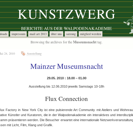
KUNSTZWERG
BERICHTE AUS DER WALPODENAKADEMIE
loads
impressum
mail art 2013
über uns
satzung
mitglied werden
Browsing the archives for the
Museumsnacht
tag.
ai 24, 2010
Ausstellung
Mainzer Museumsnacht
29.05. 2010 : 18.00 – 01.00
Ausstellung bis 12.06.2010 jeweils Samstags 10-18h
Flux Connection
lux Factory in New York City ist eine pulsierende Art Community mit Ateliers und Wohnra
ative Künstler und Kuratoren, die in der Walpodenakademie ein interaktives und interdiszipl
amm präsentieren werden. Die Besucher erwartet eine internationale Netzwerkveranstaltu
sen mit Licht, Film, Klang und Grafik.