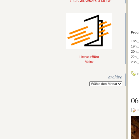
...GIGS, AIRWAVES & MORE
Pro
18h 
19h „
20h „
LiteraturBüro
22h „
Mainz
23h 
F
archive
06
J