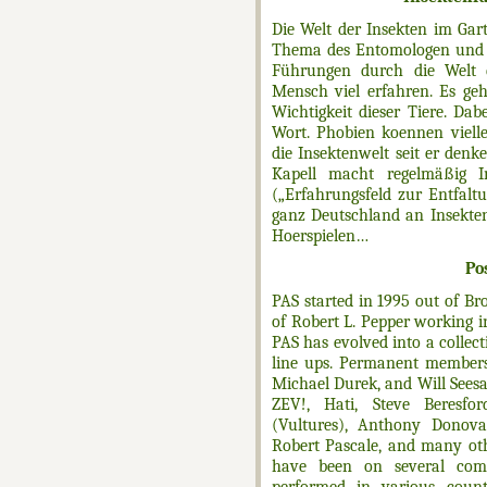
Die Welt der Insekten im Gar
Thema des Entomologen und Ku
Führungen durch die Welt d
Mensch viel erfahren. Es ge
Wichtigkeit dieser Tiere. D
Wort. Phobien koennen vielle
die Insektenwelt seit er denke
Kapell macht regelmäßig I
(„Erfahrungsfeld zur Entfalt
ganz Deutschland an Insekten 
Hoerspielen…
Po
PAS started in 1995 out of Bro
of Robert L. Pepper working 
PAS has evolved into a collec
line ups. Permanent members
Michael Durek, and Will Seesar
ZEV!, Hati, Steve Beresfo
(Vultures), Anthony Donovan
Robert Pascale, and many oth
have been on several comp
performed in various count