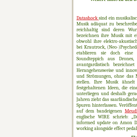
Datashock
sind ein musikalis
Musik adäquat zu beschreibe
reichhaltig sind deren Wur
bezeichnen ihre Musik mit e
obwohl ihre elektro-akustis
bei Krautrock, (Neo-)Psyche
etablieren sie doch eine 
Soundteppich aus Drones,
avantgardistisch bezeichn
Herangehensweise und innov
und Strömungen, ohne das M
stellen. Ihre Musik ähnel
festgehaltenen Ideen, die ei
unterliegen und deshalb gera
Jahren zieht das saarländische
Spuren hinterlassen. Veröffent
auf dem bandeigenen
Meudi
englische WIRE schrieb: „Da
informed update on Amon Düül
working alongside effect pedal