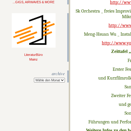
http://ww
...GIGS, AIRWAVES & MORE
Sk Orchestra _ freies Improv
Mike
http://www
Meng-Hsuan Wu _ Insta
http://www.y
Zeittafel
LiteraturBüro
Mainz
F
Erster Fe
archive
und Kurzfilmrol
Sam
Zweiter F
und g
Son
Führungen
und Perfo
Weitere Infos zu den b