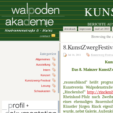
KUN
BERICHTE A
downloads
impressum
mail art 2013
contact
Browsing the a
8.KunstZwergFestiv
kategorien
Jul 16, 2011
Kunstzwerg-Festiva
Allgemeines
Kun
Ausstellung
Das 8. Mainzer KunstZw
Intern
Konzert
Kunstzwerg-Festival
rausaufsland“ heißt progr
„
Lesung
Kunstverein Walpodenstraß
Schaukasten
„Rinckenhof“
http://rincken
Rheinland-Pfalz nach Zweib
eines ehemaligen Bauernho
Künstler Jürgen Rinck eige
wurde, nebst Galerie, Außenk