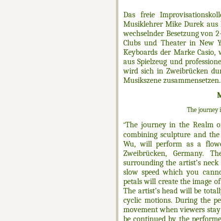
Das freie Improvisationsk
Musiklehrer Mike Durek aus N
wechselnder Besetzung von 2-1
Clubs und Theater in New Y
Keyboards der Marke Casio, 
aus Spielzeug und profession
wird sich in Zweibrücken du
Musikszene zusammensetzen.
The j
ourney 
The j
ourney in the Realm o
“
combining sculpture and the 
Wu, will perform as a flow
Zweibrücken, Germany. The
surrounding the artist’s nec
slow speed which you canno
petals will create the image o
The artist’s head will be tota
cyclic motions. During the pe
movement when viewers stay 
be continued by the performer