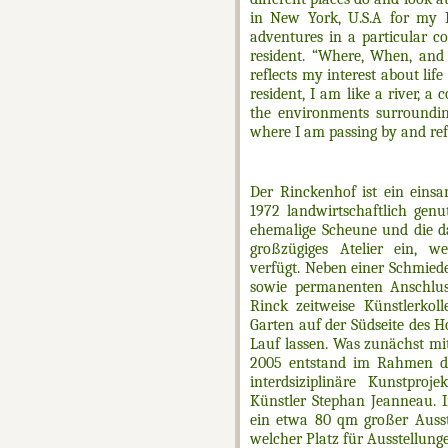
in New York, U.S.A for my 
adventures in a particular c
resident. “Where, When, and
reflects my interest about lif
resident, I am like a river, a
the environments surroundi
where I am passing by and ref
Der Rinckenhof ist ein einsa
1972 landwirtschaftlich genu
ehemalige Scheune und die da
großzügiges Atelier ein, we
verfügt. Neben einer Schmiede
sowie permanenten Anschluss
Rinck zeitweise Künstlerko
Garten auf der Südseite des Ho
Lauf lassen. Was zunächst mi
2005 entstand im Rahmen de
interdsiziplinäre Kunstpr
Künstler Stephan Jeanneau. I
ein etwa 80 qm großer Ausst
welcher Platz für Ausstellung