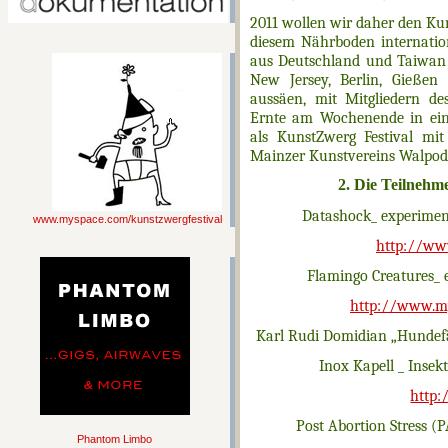
2011 wollen wir daher den K
diesem Nährboden internatio
aus Deutschland und Taiwan 
New Jersey, Berlin, Gießen
aussäen, mit Mitgliedern de
Ernte am Wochenende in ein
als KunstZwerg Festival mi
Mainzer Kunstvereins Walpode
2. Die Teilneh
Datashock_
experiment
www.myspace.com/kunstzwergfestival
http://ww
Flamingo Creatures_ 
http://www.my
Karl Rudi Domidian „Hundefä
Inox Kapell _ Inse
http:
Post Abortion Stress (
Phantom Limbo