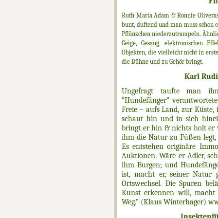
Fl
Ruth Maria Adam & Ronnie Oliveras 
bunt, duftend und man muss schon ei
Pflänzchen niederzutrampeln. Ähnlich
Geige, Gesang, elektronischen Ef
Objekten, die vielleicht nicht in ers
die Bühne und zu Gehör bringt.
Karl Rud
Ungefragt taufte man i
“Hundefänger” verantwortete 
Freie – aufs Land, zur Küste,
schaut hin und in sich hinei
bringt er hin & nichts holt er 
ihm die Natur zu Füßen legt, 
Es entstehen originäre Immob
Auktionen. Wäre er Adler, sch
ihm Burgen; und Hundefänge
ist, macht er, seiner Natur
Ortswechsel. Die Spuren bel
Kunst erkennen will, macht
Weg.” (Klaus Winterhager) w
Insektenf