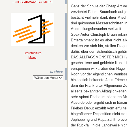
...GIGS, AIRWAVES & MORE
Ganz der Schule der Cheap Art ver
verzichtet Fehmi Baumbach auf je
besticht vielmehr dank ihrer Mis
drei gekonnten Messerschnitten in
Ausstellungsbesucher weltweit.
Spex-Autor Ch
ristoph Braun erfan
Entertainment ist es aber nicht al
denken vor sich hin, stellen Frag
dafür, über den Schreibtisch 
LiteraturBüro
DAS ALLTAGSMONSTER MICH WI
Mainz
geschnittene und geklebte Kunst 
versponnen wirkt, aber den Nagel 
archive
Noch vor der eigentlichen Verniss
hinlänglich bekannte Jens Frieb
dem die Frankfurter Allgemeine Z
allseits bekannten Alltäglichkeiten
sehr spinnt Friebe im nächsten M
Absurde oder ergeht sich in litera
Friebes Debüt erzählt vom erfüllt
biografischer Disposition nicht s
Jophopping und Papa-zahlt-forever
der Rückfall in die Langeweile ni