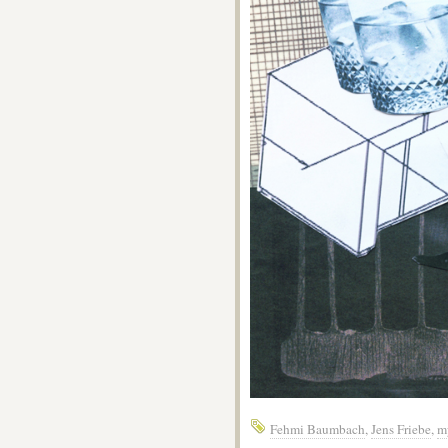
Fehmi Baumbach
,
Jens Friebe
,
m