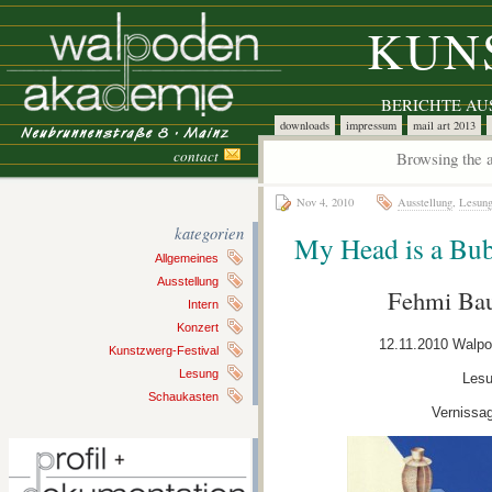
KUN
BERICHTE A
downloads
impressum
mail art 2013
contact
Browsing the a
Nov 4, 2010
Ausstellung
,
Lesun
kategorien
My Head is a Bubb
Allgemeines
Ausstellung
Fehmi Bau
Intern
Konzert
12.11.2010 Walp
Kunstzwerg-Festival
Lesung
Lesu
Schaukasten
Vernissa