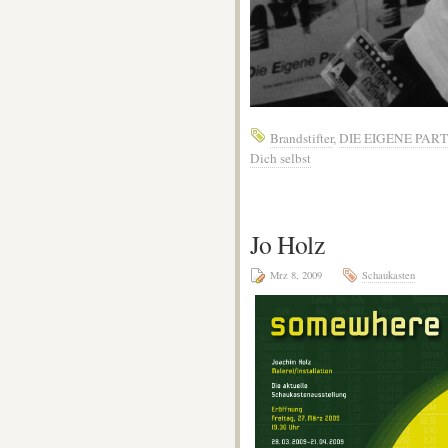
Brandstifter
,
DIE EIGENE PART
Dich selbst
Jo Holz
Mrz 8, 2009
Schaukasten