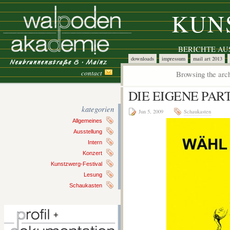
KUN
BERICHTE A
downloads
impressum
mail art 2013
contact
Browsing the arch
DIE EIGENE PAR
kategorien
Jun 5, 2009
Schaukasten
Allgemeines
Ausstellung
Intern
Konzert
Kunstzwerg-Festival
Lesung
Schaukasten